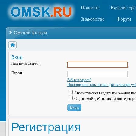
Новости
Каталог ор
Знакомства
Форум
Омский форум
Вход
Имя пользователя:
Пароль:
Забыли пароль?
Повторно выслать письмо для активации учё
Автоматически входить при каждом по
Скрыть моё пребывание на конференции 
Регистрация