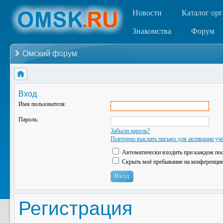
Новости
Каталог ор
Знакомства
Форум
Омский форум
Вход
Имя пользователя:
Пароль:
Забыли пароль?
Повторно выслать письмо для активации учё
Автоматически входить при каждом по
Скрыть моё пребывание на конференции 
Регистрация