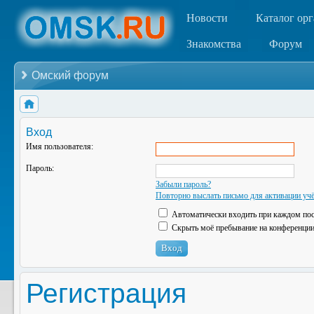
Новости
Каталог ор
Знакомства
Форум
Омский форум
Вход
Имя пользователя:
Пароль:
Забыли пароль?
Повторно выслать письмо для активации учё
Автоматически входить при каждом по
Скрыть моё пребывание на конференции 
Регистрация