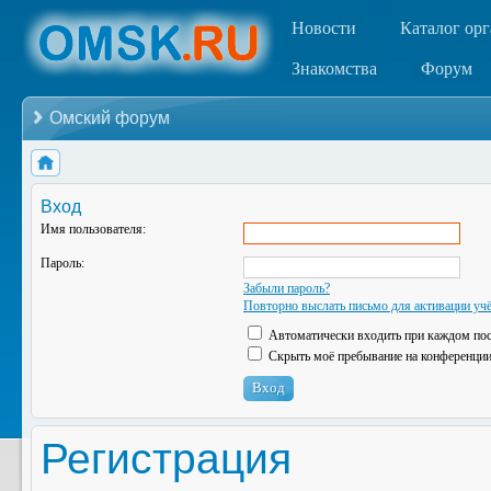
Новости
Каталог ор
Знакомства
Форум
Омский форум
Вход
Имя пользователя:
Пароль:
Забыли пароль?
Повторно выслать письмо для активации учё
Автоматически входить при каждом по
Скрыть моё пребывание на конференции 
Регистрация