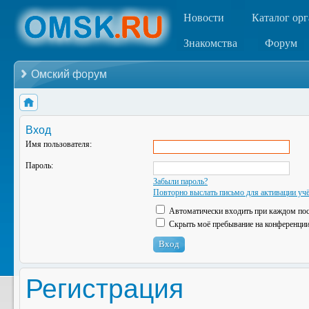
Новости
Каталог ор
Знакомства
Форум
Омский форум
Вход
Имя пользователя:
Пароль:
Забыли пароль?
Повторно выслать письмо для активации учё
Автоматически входить при каждом по
Скрыть моё пребывание на конференции 
Регистрация