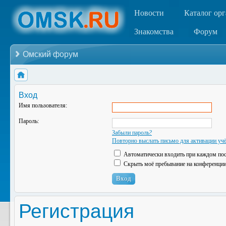
Новости
Каталог ор
Знакомства
Форум
Омский форум
Вход
Имя пользователя:
Пароль:
Забыли пароль?
Повторно выслать письмо для активации учё
Автоматически входить при каждом по
Скрыть моё пребывание на конференции 
Регистрация