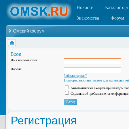
Новости
Каталог ор
Знакомства
Форум
Омский форум
Вход
Имя пользователя:
Пароль:
Забыли пароль?
Повторно выслать письмо для активации учё
Автоматически входить при каждом по
Скрыть моё пребывание на конференции 
Регистрация