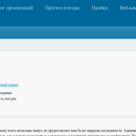
лог организаций
Прогноз погоды
Пробки
Веб-ка
тной записи
сещении
в этот раз
мает всего несколько минут, но предоставляет вам более широкие возможности. Админ