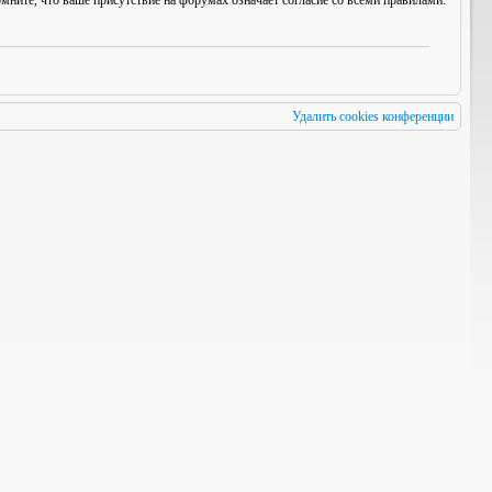
мните, что ваше присутствие на форумах означает согласие со
всеми
правилами.
Удалить cookies конференции