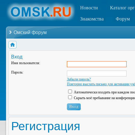
Новости
Каталог ор
Знакомства
Форум
Омский форум
Вход
Имя пользователя:
Пароль:
Забыли пароль?
Повторно выслать письмо для активации учё
Автоматически входить при каждом по
Скрыть моё пребывание на конференции 
Регистрация