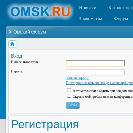
Новости
Каталог ор
Знакомства
Форум
Омский форум
Вход
Имя пользователя:
Пароль:
Забыли пароль?
Повторно выслать письмо для активации учё
Автоматически входить при каждом по
Скрыть моё пребывание на конференции 
Регистрация