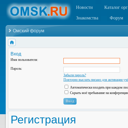
Новости
Каталог ор
Знакомства
Форум
Омский форум
Вход
Имя пользователя:
Пароль:
Забыли пароль?
Повторно выслать письмо для активации учё
Автоматически входить при каждом по
Скрыть моё пребывание на конференции 
Регистрация