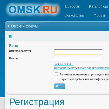
Новости
Каталог ор
Знакомства
Форум
Омский форум
Вход
Имя пользователя:
Пароль:
Забыли пароль?
Повторно выслать письмо для активации учё
Автоматически входить при каждом по
Скрыть моё пребывание на конференции 
Регистрация