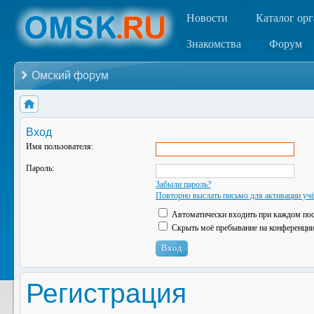
Новости
Каталог ор
Знакомства
Форум
Омский форум
Вход
Имя пользователя:
Пароль:
Забыли пароль?
Повторно выслать письмо для активации учё
Автоматически входить при каждом по
Скрыть моё пребывание на конференции 
Регистрация