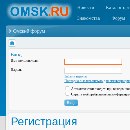
Новости
Каталог ор
Знакомства
Форум
Омский форум
Вход
Имя пользователя:
Пароль:
Забыли пароль?
Повторно выслать письмо для активации учё
Автоматически входить при каждом по
Скрыть моё пребывание на конференции 
Регистрация