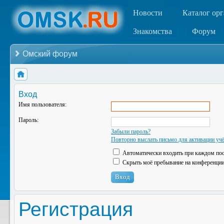
Новости
Каталог ор
Знакомства
Форум
Омский форум
Вход
Имя пользователя:
Пароль:
Забыли пароль?
Повторно выслать письмо для активации учё
Автоматически входить при каждом по
Скрыть моё пребывание на конференции 
Регистрация