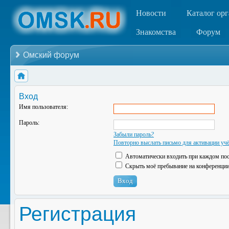
Новости
Каталог ор
Знакомства
Форум
Омский форум
Вход
Имя пользователя:
Пароль:
Забыли пароль?
Повторно выслать письмо для активации учё
Автоматически входить при каждом по
Скрыть моё пребывание на конференции 
Регистрация