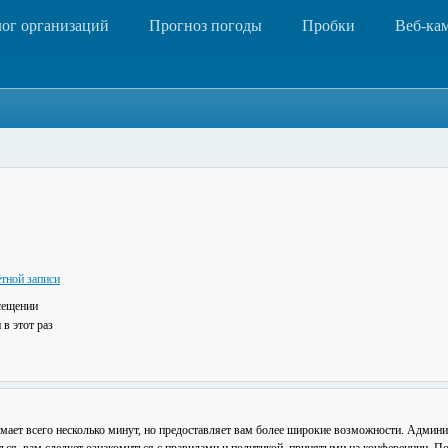
лог организаций
Прогноз погоды
Пробки
Веб-ка
тной записи
сещении
в этот раз
мает всего несколько минут, но предоставляет вам более широкие возможности. Админ