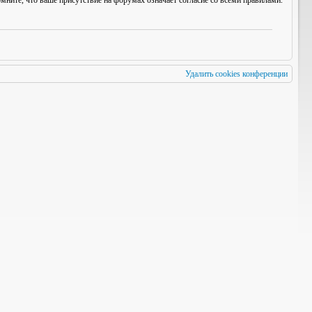
мните, что ваше присутствие на форумах означает согласие со
всеми
правилами.
Удалить cookies конференции