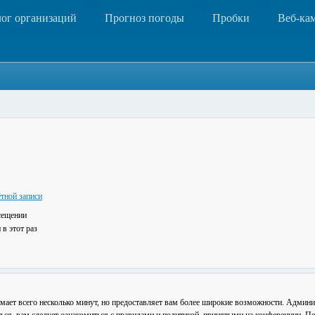
лог организаций
Прогноз погоды
Пробки
Веб-ка
тной записи
сещении
в этот раз
мает всего несколько минут, но предоставляет вам более широкие возможности. Админ