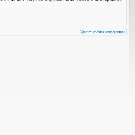
мните, что ваше присутствие на форумах означает согласие со
всеми
правилами.
Удалить cookies конференции