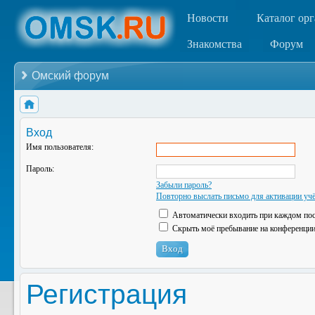
Новости
Каталог ор
Знакомства
Форум
Омский форум
Вход
Имя пользователя:
Пароль:
Забыли пароль?
Повторно выслать письмо для активации учё
Автоматически входить при каждом по
Скрыть моё пребывание на конференции 
Регистрация