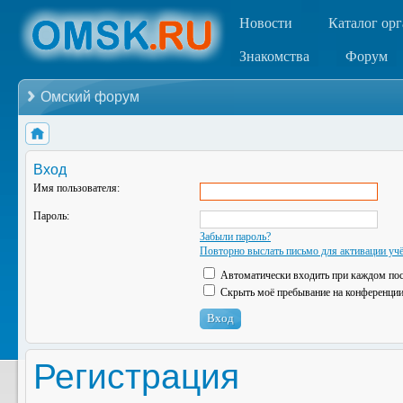
Новости
Каталог ор
Знакомства
Форум
Омский форум
Вход
Имя пользователя:
Пароль:
Забыли пароль?
Повторно выслать письмо для активации учё
Автоматически входить при каждом по
Скрыть моё пребывание на конференции 
Регистрация