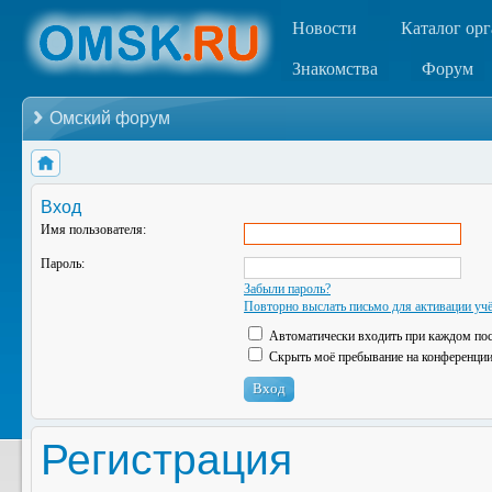
Новости
Каталог ор
Знакомства
Форум
Омский форум
Вход
Имя пользователя:
Пароль:
Забыли пароль?
Повторно выслать письмо для активации учё
Автоматически входить при каждом по
Скрыть моё пребывание на конференции 
Регистрация