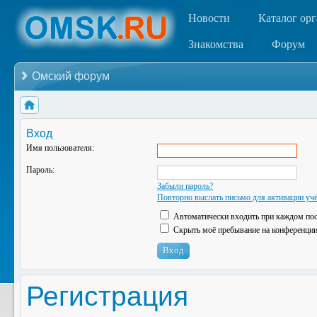
Новости
Каталог ор
Знакомства
Форум
Омский форум
Вход
Имя пользователя:
Пароль:
Забыли пароль?
Повторно выслать письмо для активации учё
Автоматически входить при каждом по
Скрыть моё пребывание на конференции 
Регистрация