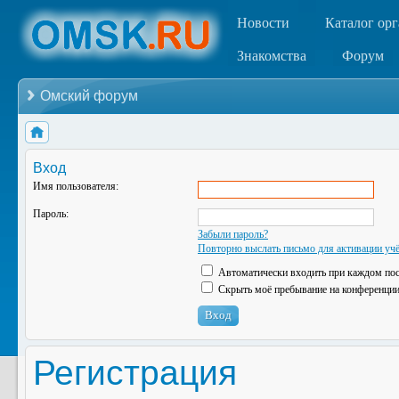
Новости
Каталог ор
Знакомства
Форум
Омский форум
Вход
Имя пользователя:
Пароль:
Забыли пароль?
Повторно выслать письмо для активации учё
Автоматически входить при каждом по
Скрыть моё пребывание на конференции 
Регистрация