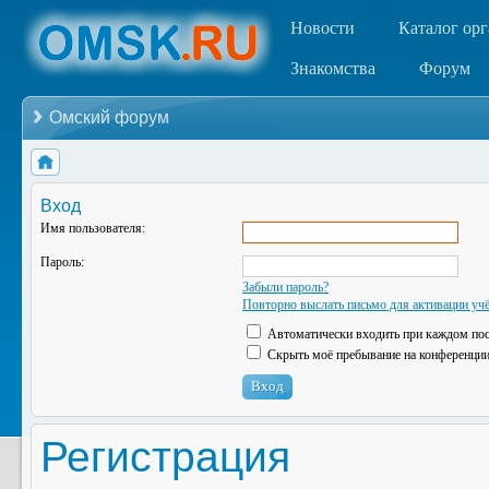
Новости
Каталог ор
Знакомства
Форум
Омский форум
Вход
Имя пользователя:
Пароль:
Забыли пароль?
Повторно выслать письмо для активации учё
Автоматически входить при каждом по
Скрыть моё пребывание на конференции 
Регистрация