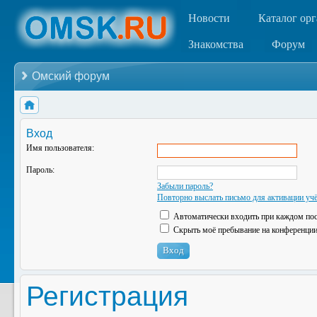
Новости
Каталог ор
Знакомства
Форум
Омский форум
Вход
Имя пользователя:
Пароль:
Забыли пароль?
Повторно выслать письмо для активации учё
Автоматически входить при каждом по
Скрыть моё пребывание на конференции 
Регистрация