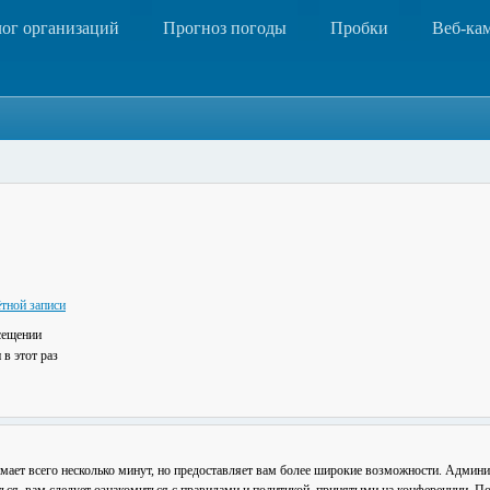
лог организаций
Прогноз погоды
Пробки
Веб-ка
тной записи
сещении
в этот раз
мает всего несколько минут, но предоставляет вам более широкие возможности. Админ