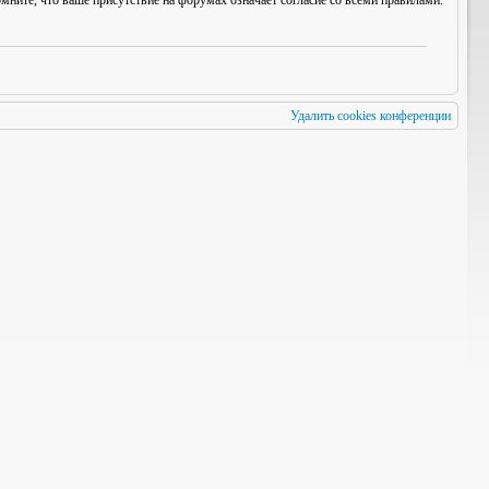
мните, что ваше присутствие на форумах означает согласие со
всеми
правилами.
Удалить cookies конференции