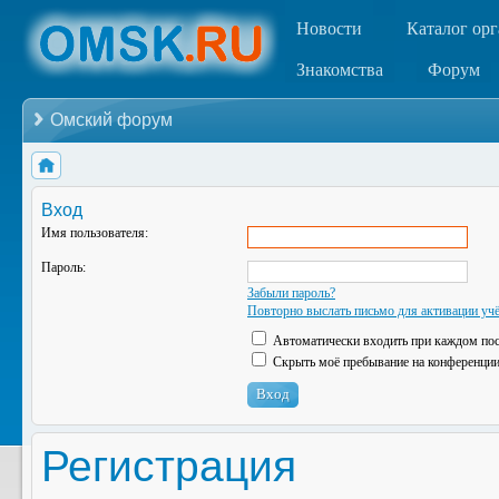
Новости
Каталог ор
Знакомства
Форум
Омский форум
Вход
Имя пользователя:
Пароль:
Забыли пароль?
Повторно выслать письмо для активации учё
Автоматически входить при каждом по
Скрыть моё пребывание на конференции 
Регистрация