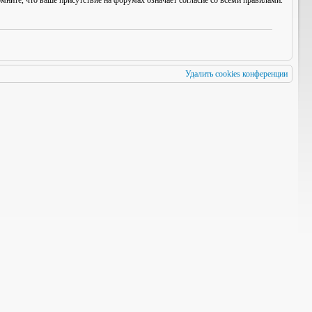
мните, что ваше присутствие на форумах означает согласие со
всеми
правилами.
Удалить cookies конференции