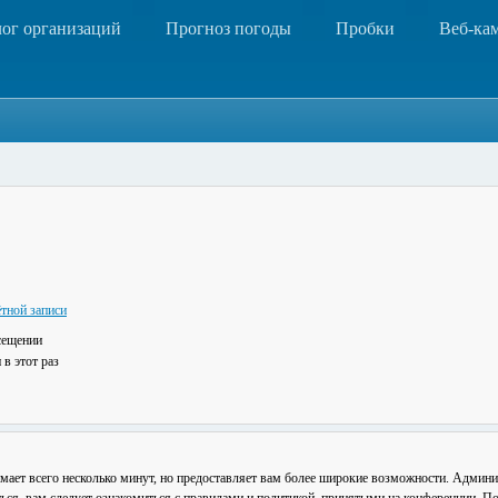
лог организаций
Прогноз погоды
Пробки
Веб-ка
тной записи
сещении
в этот раз
мает всего несколько минут, но предоставляет вам более широкие возможности. Админ