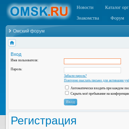
Новости
Каталог ор
Знакомства
Форум
Омский форум
Вход
Имя пользователя:
Пароль:
Забыли пароль?
Повторно выслать письмо для активации учё
Автоматически входить при каждом по
Скрыть моё пребывание на конференции 
Регистрация