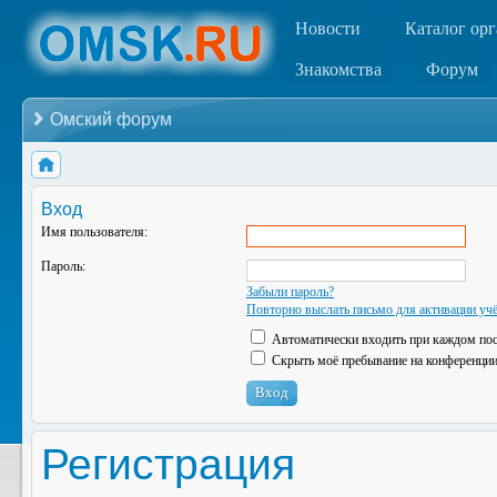
Новости
Каталог ор
Знакомства
Форум
Омский форум
Вход
Имя пользователя:
Пароль:
Забыли пароль?
Повторно выслать письмо для активации учё
Автоматически входить при каждом по
Скрыть моё пребывание на конференции 
Регистрация