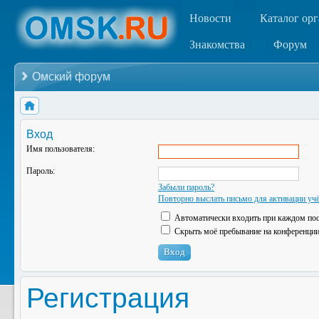
Новости
Каталог ор
Знакомства
Форум
Омский форум
Вход
Имя пользователя:
Пароль:
Забыли пароль?
Повторно выслать письмо для активации учё
Автоматически входить при каждом по
Скрыть моё пребывание на конференции 
Регистрация