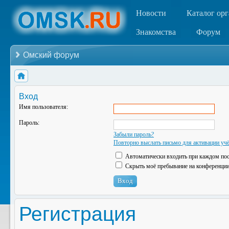
Новости
Каталог ор
Знакомства
Форум
Омский форум
Вход
Имя пользователя:
Пароль:
Забыли пароль?
Повторно выслать письмо для активации учё
Автоматически входить при каждом по
Скрыть моё пребывание на конференции 
Регистрация