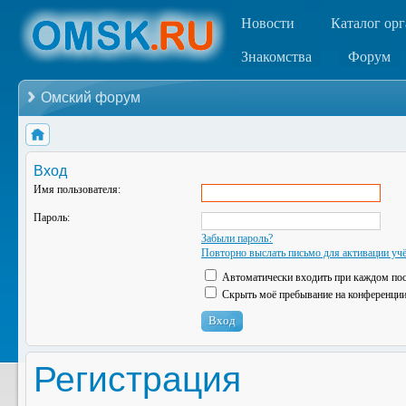
Новости
Каталог ор
Знакомства
Форум
Омский форум
Вход
Имя пользователя:
Пароль:
Забыли пароль?
Повторно выслать письмо для активации учё
Автоматически входить при каждом по
Скрыть моё пребывание на конференции 
Регистрация