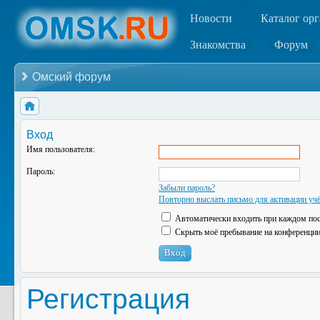
Новости
Каталог ор
Знакомства
Форум
Омский форум
Вход
Имя пользователя:
Пароль:
Забыли пароль?
Повторно выслать письмо для активации учё
Автоматически входить при каждом по
Скрыть моё пребывание на конференции 
Регистрация