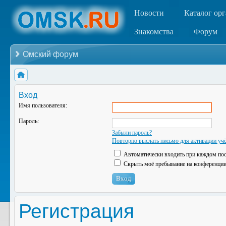
Новости
Каталог ор
Знакомства
Форум
Омский форум
Вход
Имя пользователя:
Пароль:
Забыли пароль?
Повторно выслать письмо для активации учё
Автоматически входить при каждом по
Скрыть моё пребывание на конференции 
Регистрация