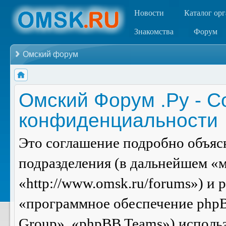
Новости
Каталог ор
Знакомства
Форум
Омский форум
Омский Форум .Ру - С
конфиденциальности
Это соглашение подробно объясн
подразделения (в дальнейшем «
«http://www.omsk.ru/forums») и
«программное обеспечение php
Group», «phpBB Teams») испол