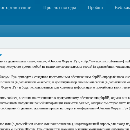
лог организаций
Прогноз погоды
Пробки
Веб-ка
ти
ния (в дальнейшем «мы», «наш», «Омский Форум .Ру», «http://www.omsk.ru/forums») и 
лученную во время любой из ваших пользовательских сессий (в дальнейшем «ваша ин
орум .Ру» приведёт к созданию программным обеспечением phpBB определённого числ
льзователя (в дальнейшем «user-id») и идентификатор анонимной сессии (в дальнейшем 
й Форум .Ру» и будет использоваться для хранения информации о прочтённых вами тем
ть cookies, внешние по отношению к программному обеспечению phpBB, однако они вых
источником получения вашей информации являются данные, которые вы отправляете на
сообщения»), данные, указанные при регистрации в конференции «Омский Форум .Ру» (
ое имя (в дальнейшем «ваше имя пользователя»), индивидуальный пароль для входа под 
 форумах «Омский Форум .Ру» охраняется законами о защите компьютерной информации,