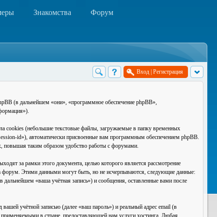
меры
Знакомства
Форум
Вход
|
Регистрация
phpBB (в дальнейшем «они», «программное обеспечение phpBB»,
формация»).
а cookies (небольшие текстовые файлы, загружаемые в папку временных
«session-id»), автоматически присвоенные вам программным обеспечением phpBB.
ах, повышая таким образом удобство работы с форумами.
одят за рамки этого документа, целью которого является рассмотрение
 форум. Этими данными могут быть, но не исчерпываются, следующие данные:
в дальнейшем «ваша учётная запись») и сообщения, оставленные вами после
вашей учётной записью (далее «ваш пароль») и реальный адрес email (в
 применяемыми в стране, предоставляющей нам услуги хостинга. Любая