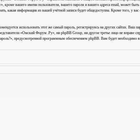
 кроме вашего имени пользователя, вашего пароля и вашего адреса email, может быть к
ь, какая информация из вашей учётной записи будет общедоступна. Кроме того, у вас 
ендуется использовать этот же самый пароль, регистрируясь на других сайтах. Ваш па
представители «Омский Форум .Ру», ни phpBB Group, ни другое третье лицо не вправе сп
пароль?», предусмотренной программным обеспечением phpBB. Вам будет необходимо вве