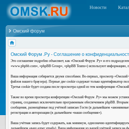
Новости
Ката
Омский форум
Омский Форум .Ру - Соглашение о конфиденциальнос
Это соглашение подробно объясняет, как «Омский Форум .Ру» и его подразделе
«www.phpbb.com», «phpBB Group», «phpBB Teams») используют информацию, по
Ваша информация собирается двумя способами. Во-первых, просмотр «Омский Ф
файлов вашего браузера). Первые две cookie содержат только идентификатор по
Третья cookie будет создана после просмотра одной из тем конференции «Омски
Также во время просмотра конференции «Омский Форум .Ру» мы можем установи
страниц, созданных исключительно программным обеспечением phpBB. Вторым 
сообщения, размещённые под учётной записью Гостя (в дальнейшем «анонимные 
регистрации и авторизации (в дальнейшем «ваши сообщения»).
Ваша учётная запись будет содержать, как минимум, однозначно идентифицируем
дальнейшем «ваш адрес email»). Ваша информация из вашей учётной записи на