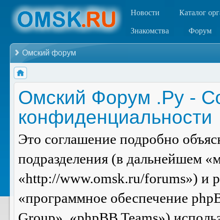
Новости
Каталог ор
Знакомства
Форум
Омский форум
Омский Форум .Ру - С
конфиденциальности
Это соглашение подробно объясн
подразделения (в дальнейшем «
«http://www.omsk.ru/forums») и
«программное обеспечение php
Group», «phpBB Teams») испол