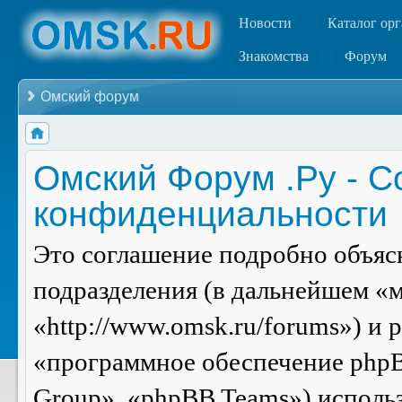
Новости
Каталог ор
Знакомства
Форум
Омский форум
Омский Форум .Ру - С
конфиденциальности
Это соглашение подробно объясн
подразделения (в дальнейшем «
«http://www.omsk.ru/forums») и
«программное обеспечение php
Group», «phpBB Teams») испол