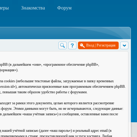
меры
Знакомства
Форум
Вход
|
Регистрация
phpBB (в дальнейшем «они», «программное обеспечение phpBB»,
формация»).
а cookies (небольшие текстовые файлы, загружаемые в папку временных
«session-id»), автоматически присвоенные вам программным обеспечением phpBB.
ах, повышая таким образом удобство работы с форумами.
одят за рамки этого документа, целью которого является рассмотрение
 форум. Этими данными могут быть, но не исчерпываются, следующие данные:
в дальнейшем «ваша учётная запись») и сообщения, оставленные вами после
вашей учётной записью (далее «ваш пароль») и реальный адрес email (в
 применяемыми в стране, предоставляющей нам услуги хостинга. Любая