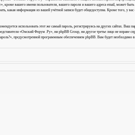
 кроме вашего имени пользователя, вашего пароля и вашего адреса email, может быть к
ь, какая информация из вашей учётной записи будет общедоступна. Кроме того, у вас 
ендуется использовать этот же самый пароль, регистрируясь на других сайтах. Ваш па
представители «Омский Форум .Ру», ни phpBB Group, ни другое третье лицо не вправе сп
пароль?», предусмотренной программным обеспечением phpBB. Вам будет необходимо вве