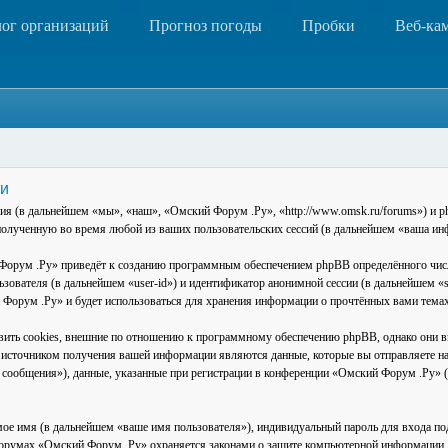
лог организаций
Прогноз погоды
Пробки
Веб-ка
ти
ния (в дальнейшем «мы», «наш», «Омский Форум .Ру», «http://www.omsk.ru/forums») и 
лученную во время любой из ваших пользовательских сессий (в дальнейшем «ваша ин
орум .Ру» приведёт к созданию программным обеспечением phpBB определённого числ
льзователя (в дальнейшем «user-id») и идентификатор анонимной сессии (в дальнейшем 
й Форум .Ру» и будет использоваться для хранения информации о прочтённых вами тем
ть cookies, внешние по отношению к программному обеспечению phpBB, однако они вых
источником получения вашей информации являются данные, которые вы отправляете на
сообщения»), данные, указанные при регистрации в конференции «Омский Форум .Ру» (
ое имя (в дальнейшем «ваше имя пользователя»), индивидуальный пароль для входа под 
 форумах «Омский Форум .Ру» охраняется законами о защите компьютерной информации,