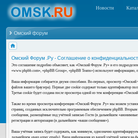
Новости
Ката
Омский форум
Омский Форум .Ру - Соглашение о конфиденциальнос
Это соглашение подробно объясняет, как «Омский Форум .Ру» и его подразделе
«www.phpbb.com», «phpBB Group», «phpBB Teams») используют информацию, по
Ваша информация собирается двумя способами. Во-первых, просмотр «Омский Ф
файлов вашего браузера). Первые две cookie содержат только идентификатор по
Третья cookie будет создана после просмотра одной из тем конференции «Омски
Также во время просмотра конференции «Омский Форум .Ру» мы можем установи
страниц, созданных исключительно программным обеспечением phpBB. Вторым 
сообщения, размещённые под учётной записью Гостя (в дальнейшем «анонимные 
регистрации и авторизации (в дальнейшем «ваши сообщения»).
Ваша учётная запись будет содержать, как минимум, однозначно идентифицируем
дальнейшем «ваш адрес email»). Ваша информация из вашей учётной записи на