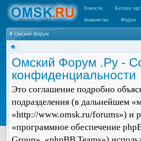
Новости
Каталог ор
Знакомства
Форум
Омский форум
Омский Форум .Ру - С
конфиденциальности
Это соглашение подробно объясн
подразделения (в дальнейшем «
«http://www.omsk.ru/forums») и
«программное обеспечение php
Group», «phpBB Teams») испол