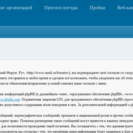
лог организаций
Прогноз погоды
Пробки
Веб-ка
 Форум .Ру», «http://www.omsk.ru/forums»), вы подтверждаете своё согласие со следу
ть эти правила в любое время и сделаем всё возможное, чтобы уведомить вас об этом
после обновления/исправления условий означает ваше согласие с ними.
ия конференций phpBB (в дальнейшем «они», «программное обеспечение phpBB», «www
w.phpbb.com
. Ограничения лицензии GPL для программного обеспечения phpBB строго 
стве допустимого содержания и/или поведения в них. За дополнительной информацией о
общений, порнографических сообщений, призывов к национальной розни и прочих сообщ
одное право. Попытки размещения таких сообщений могут привести к вашему немедлен
я для возможности проведения такой политики. Вы соглашаетесь с тем, что администра
льзователь вы согласны с тем, что введённая вами информация будет храниться в базе 