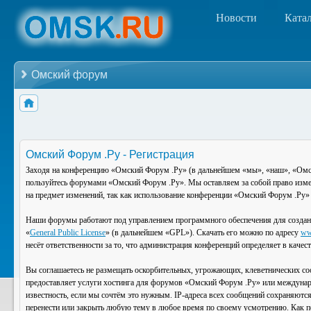
Новости
Ката
Омский форум
Омский Форум .Ру - Регистрация
Заходя на конференцию «Омский Форум .Ру» (в дальнейшем «мы», «наш», «Омский
пользуйтесь форумами «Омский Форум .Ру». Мы оставляем за собой право изменя
на предмет изменений, так как использование конференции «Омский Форум .Ру» 
Наши форумы работают под управлением программного обеспечения для создан
«
General Public License
» (в дальнейшем «GPL»). Скачать его можно по адресу
ww
несёт ответственности за то, что администрация конференций определяет в каче
Вы соглашаетесь не размещать оскорбительных, угрожающих, клеветнических со
предоставляет услуги хостинга для форумов «Омский Форум .Ру» или междунар
известность, если мы сочтём это нужным. IP-адреса всех сообщений сохраняютс
перенести или закрыть любую тему в любое время по своему усмотрению. Как по