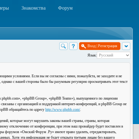
меры
Знакомства
Форум
Вход
|
Регистрация
Язык:
ющими условиями. Если вы не согласны с ними, пожалуйста, не заходите и не
, однако с вашей стороны было бы разумным регулярно просматривать этот текст
.phpbb.com», «phpBB Group», «phpBB Teams»), выпущенного по лицензии
связаны с организацией и поддержкой интернет-конференций, и phpBB Group не
 phpBB обращайтесь по адресу
http://www.phpbb.com/
.
ений, которые могут нарушить законы вашей страны, страны, которая
ному отключению от конференции, при этом ваш провайдер будет поставлен в
торы форумов «Омский Форум .Ру» имеют право удалить, отредактировать,
данных. Хотя эта информация не будет открыта третьим лицам без вашего