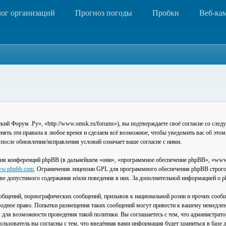
лог организаций
Прогноз погоды
Пробки
Веб-ка
 Форум .Ру», «http://www.omsk.ru/forums»), вы подтверждаете своё согласие со следу
ть эти правила в любое время и сделаем всё возможное, чтобы уведомить вас об этом
после обновления/исправления условий означает ваше согласие с ними.
ия конференций phpBB (в дальнейшем «они», «программное обеспечение phpBB», «www
w.phpbb.com
. Ограничения лицензии GPL для программного обеспечения phpBB строго 
стве допустимого содержания и/или поведения в них. За дополнительной информацией о
общений, порнографических сообщений, призывов к национальной розни и прочих сообщ
одное право. Попытки размещения таких сообщений могут привести к вашему немедлен
я для возможности проведения такой политики. Вы соглашаетесь с тем, что администра
льзователь вы согласны с тем, что введённая вами информация будет храниться в базе 