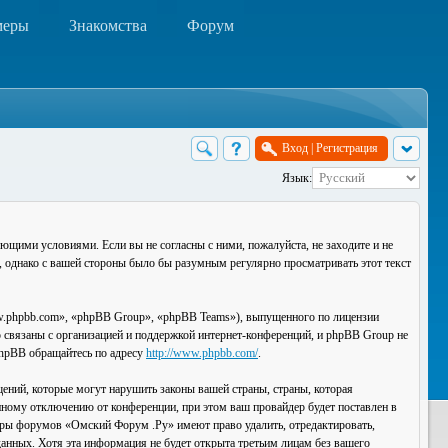
меры
Знакомства
Форум
Вход
|
Регистрация
Язык:
ющими условиями. Если вы не согласны с ними, пожалуйста, не заходите и не
, однако с вашей стороны было бы разумным регулярно просматривать этот текст
.phpbb.com», «phpBB Group», «phpBB Teams»), выпущенного по лицензии
связаны с организацией и поддержкой интернет-конференций, и phpBB Group не
 phpBB обращайтесь по адресу
http://www.phpbb.com/
.
ений, которые могут нарушить законы вашей страны, страны, которая
ному отключению от конференции, при этом ваш провайдер будет поставлен в
торы форумов «Омский Форум .Ру» имеют право удалить, отредактировать,
данных. Хотя эта информация не будет открыта третьим лицам без вашего