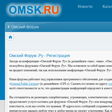
Новости
Ката
Омский форум
Омский Форум .Ру - Регистрация
Заходя на конференцию «Омский Форум .Ру» (в дальнейшем «мы», «наш», «Омский
пользуйтесь форумами «Омский Форум .Ру». Мы оставляем за собой право изменя
на предмет изменений, так как использование конференции «Омский Форум .Ру» 
Наши форумы работают под управлением программного обеспечения для создан
«
General Public License
» (в дальнейшем «GPL»). Скачать его можно по адресу
ww
несёт ответственности за то, что администрация конференций определяет в каче
Вы соглашаетесь не размещать оскорбительных, угрожающих, клеветнических со
предоставляет услуги хостинга для форумов «Омский Форум .Ру» или междунар
известность, если мы сочтём это нужным. IP-адреса всех сообщений сохраняютс
перенести или закрыть любую тему в любое время по своему усмотрению. Как по