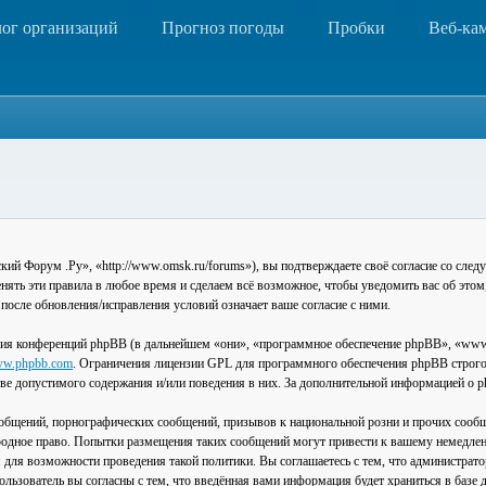
лог организаций
Прогноз погоды
Пробки
Веб-ка
 Форум .Ру», «http://www.omsk.ru/forums»), вы подтверждаете своё согласие со следу
ть эти правила в любое время и сделаем всё возможное, чтобы уведомить вас об этом
после обновления/исправления условий означает ваше согласие с ними.
ия конференций phpBB (в дальнейшем «они», «программное обеспечение phpBB», «www
w.phpbb.com
. Ограничения лицензии GPL для программного обеспечения phpBB строго 
стве допустимого содержания и/или поведения в них. За дополнительной информацией о
общений, порнографических сообщений, призывов к национальной розни и прочих сообщ
одное право. Попытки размещения таких сообщений могут привести к вашему немедлен
я для возможности проведения такой политики. Вы соглашаетесь с тем, что администра
льзователь вы согласны с тем, что введённая вами информация будет храниться в базе 