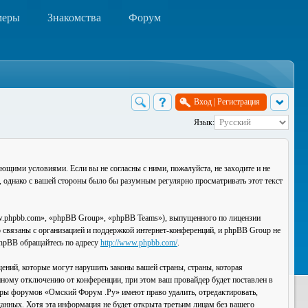
меры
Знакомства
Форум
Вход
|
Регистрация
Язык:
ющими условиями. Если вы не согласны с ними, пожалуйста, не заходите и не
, однако с вашей стороны было бы разумным регулярно просматривать этот текст
.phpbb.com», «phpBB Group», «phpBB Teams»), выпущенного по лицензии
связаны с организацией и поддержкой интернет-конференций, и phpBB Group не
 phpBB обращайтесь по адресу
http://www.phpbb.com/
.
ений, которые могут нарушить законы вашей страны, страны, которая
ному отключению от конференции, при этом ваш провайдер будет поставлен в
торы форумов «Омский Форум .Ру» имеют право удалить, отредактировать,
данных. Хотя эта информация не будет открыта третьим лицам без вашего