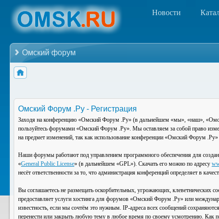
Новости
Ката
Омский форум
Омский Форум .Ру - Регистрация
Заходя на конференцию «Омский Форум .Ру» (в дальнейшем «мы», «наш», «Омский
пользуйтесь форумами «Омский Форум .Ру». Мы оставляем за собой право изменя
на предмет изменений, так как использование конференции «Омский Форум .Ру» 
Наши форумы работают под управлением программного обеспечения для создан
«
General Public License
» (в дальнейшем «GPL»). Скачать его можно по адресу
ww
несёт ответственности за то, что администрация конференций определяет в каче
Вы соглашаетесь не размещать оскорбительных, угрожающих, клеветнических со
предоставляет услуги хостинга для форумов «Омский Форум .Ру» или междунар
известность, если мы сочтём это нужным. IP-адреса всех сообщений сохраняютс
перенести или закрыть любую тему в любое время по своему усмотрению. Как по