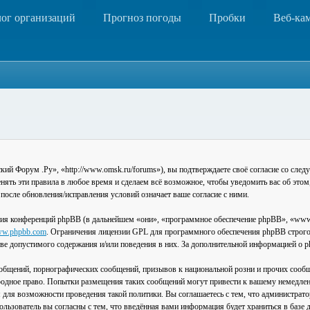
лог организаций
Прогноз погоды
Пробки
Веб-ка
 Форум .Ру», «http://www.omsk.ru/forums»), вы подтверждаете своё согласие со следу
ть эти правила в любое время и сделаем всё возможное, чтобы уведомить вас об этом
после обновления/исправления условий означает ваше согласие с ними.
ия конференций phpBB (в дальнейшем «они», «программное обеспечение phpBB», «www
w.phpbb.com
. Ограничения лицензии GPL для программного обеспечения phpBB строго 
стве допустимого содержания и/или поведения в них. За дополнительной информацией о
общений, порнографических сообщений, призывов к национальной розни и прочих сообщ
одное право. Попытки размещения таких сообщений могут привести к вашему немедлен
я для возможности проведения такой политики. Вы соглашаетесь с тем, что администра
льзователь вы согласны с тем, что введённая вами информация будет храниться в базе 