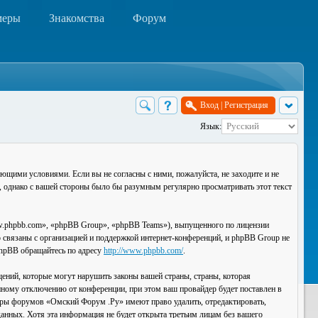
меры
Знакомства
Форум
Вход
|
Регистрация
Язык:
ющими условиями. Если вы не согласны с ними, пожалуйста, не заходите и не
, однако с вашей стороны было бы разумным регулярно просматривать этот текст
.phpbb.com», «phpBB Group», «phpBB Teams»), выпущенного по лицензии
связаны с организацией и поддержкой интернет-конференций, и phpBB Group не
 phpBB обращайтесь по адресу
http://www.phpbb.com/
.
ений, которые могут нарушить законы вашей страны, страны, которая
ному отключению от конференции, при этом ваш провайдер будет поставлен в
торы форумов «Омский Форум .Ру» имеют право удалить, отредактировать,
данных. Хотя эта информация не будет открыта третьим лицам без вашего