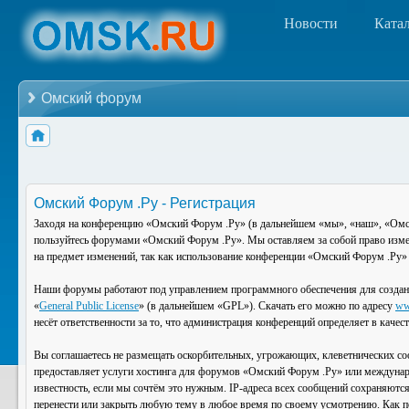
Новости
Ката
Омский форум
Омский Форум .Ру - Регистрация
Заходя на конференцию «Омский Форум .Ру» (в дальнейшем «мы», «наш», «Омский
пользуйтесь форумами «Омский Форум .Ру». Мы оставляем за собой право изменя
на предмет изменений, так как использование конференции «Омский Форум .Ру» 
Наши форумы работают под управлением программного обеспечения для создан
«
General Public License
» (в дальнейшем «GPL»). Скачать его можно по адресу
ww
несёт ответственности за то, что администрация конференций определяет в каче
Вы соглашаетесь не размещать оскорбительных, угрожающих, клеветнических со
предоставляет услуги хостинга для форумов «Омский Форум .Ру» или междунар
известность, если мы сочтём это нужным. IP-адреса всех сообщений сохраняютс
перенести или закрыть любую тему в любое время по своему усмотрению. Как по