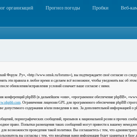
лог организаций
Прогноз погоды
Пробки
Веб-ка
 Форум .Ру», «http://www.omsk.ru/forums»), вы подтверждаете своё согласие со следу
ть эти правила в любое время и сделаем всё возможное, чтобы уведомить вас об этом
после обновления/исправления условий означает ваше согласие с ними.
ия конференций phpBB (в дальнейшем «они», «программное обеспечение phpBB», «www
w.phpbb.com
. Ограничения лицензии GPL для программного обеспечения phpBB строго 
стве допустимого содержания и/или поведения в них. За дополнительной информацией о
общений, порнографических сообщений, призывов к национальной розни и прочих сообщ
одное право. Попытки размещения таких сообщений могут привести к вашему немедлен
я для возможности проведения такой политики. Вы соглашаетесь с тем, что администра
льзователь вы согласны с тем, что введённая вами информация будет храниться в базе 