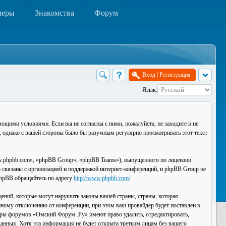
меры
Знакомства
Форум
Вход
|
Регистрация
Язык:
ющими условиями. Если вы не согласны с ними, пожалуйста, не заходите и не
, однако с вашей стороны было бы разумным регулярно просматривать этот текст
.phpbb.com», «phpBB Group», «phpBB Teams»), выпущенного по лицензии
связаны с организацией и поддержкой интернет-конференций, и phpBB Group не
 phpBB обращайтесь по адресу
http://www.phpbb.com/
.
ений, которые могут нарушить законы вашей страны, страны, которая
ному отключению от конференции, при этом ваш провайдер будет поставлен в
торы форумов «Омский Форум .Ру» имеют право удалить, отредактировать,
данных. Хотя эта информация не будет открыта третьим лицам без вашего