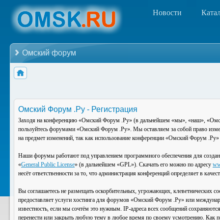
Новости
Ката
Омский форум
Омский Форум .Ру - Регистрация
Заходя на конференцию «Омский Форум .Ру» (в дальнейшем «мы», «наш», «Омский
пользуйтесь форумами «Омский Форум .Ру». Мы оставляем за собой право изменя
на предмет изменений, так как использование конференции «Омский Форум .Ру» 
Наши форумы работают под управлением программного обеспечения для создан
«
General Public License
» (в дальнейшем «GPL»). Скачать его можно по адресу
ww
несёт ответственности за то, что администрация конференций определяет в каче
Вы соглашаетесь не размещать оскорбительных, угрожающих, клеветнических со
предоставляет услуги хостинга для форумов «Омский Форум .Ру» или междунар
известность, если мы сочтём это нужным. IP-адреса всех сообщений сохраняютс
перенести или закрыть любую тему в любое время по своему усмотрению. Как по