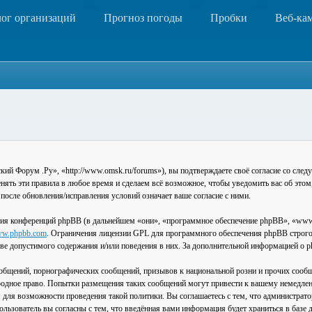
лог организаций
Прогноз погоды
Пробки
Веб-ка
 Форум .Ру», «http://www.omsk.ru/forums»), вы подтверждаете своё согласие со следу
ть эти правила в любое время и сделаем всё возможное, чтобы уведомить вас об этом
после обновления/исправления условий означает ваше согласие с ними.
ия конференций phpBB (в дальнейшем «они», «программное обеспечение phpBB», «www
w.phpbb.com
. Ограничения лицензии GPL для программного обеспечения phpBB строго 
стве допустимого содержания и/или поведения в них. За дополнительной информацией о
общений, порнографических сообщений, призывов к национальной розни и прочих сообщ
одное право. Попытки размещения таких сообщений могут привести к вашему немедлен
я для возможности проведения такой политики. Вы соглашаетесь с тем, что администра
льзователь вы согласны с тем, что введённая вами информация будет храниться в базе 