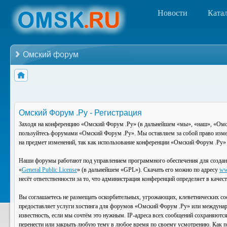
Новости
Ката
Омский форум
Омский Форум .Ру - Регистрация
Заходя на конференцию «Омский Форум .Ру» (в дальнейшем «мы», «наш», «Омский
пользуйтесь форумами «Омский Форум .Ру». Мы оставляем за собой право изменя
на предмет изменений, так как использование конференции «Омский Форум .Ру» 
Наши форумы работают под управлением программного обеспечения для создан
«
General Public License
» (в дальнейшем «GPL»). Скачать его можно по адресу
ww
несёт ответственности за то, что администрация конференций определяет в каче
Вы соглашаетесь не размещать оскорбительных, угрожающих, клеветнических со
предоставляет услуги хостинга для форумов «Омский Форум .Ру» или междунар
известность, если мы сочтём это нужным. IP-адреса всех сообщений сохраняютс
перенести или закрыть любую тему в любое время по своему усмотрению. Как по