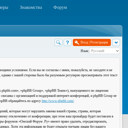
меры
Знакомства
Форум
Вход
|
Регистрация
Язык:
ющими условиями. Если вы не согласны с ними, пожалуйста, не заходите и не
, однако с вашей стороны было бы разумным регулярно просматривать этот текст
.phpbb.com», «phpBB Group», «phpBB Teams»), выпущенного по лицензии
связаны с организацией и поддержкой интернет-конференций, и phpBB Group не
 phpBB обращайтесь по адресу
http://www.phpbb.com/
.
ений, которые могут нарушить законы вашей страны, страны, которая
ному отключению от конференции, при этом ваш провайдер будет поставлен в
торы форумов «Омский Форум .Ру» имеют право удалить, отредактировать,
данных. Хотя эта информация не будет открыта третьим лицам без вашего