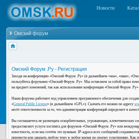
Новости
Ката
Омский форум
Омский Форум .Ру - Регистрация
Заходя на конференцию «Омский Форум .Ру» (в дальнейшем «мы», «наш», «Омский
пользуйтесь форумами «Омский Форум .Ру». Мы оставляем за собой право изменя
на предмет изменений, так как использование конференции «Омский Форум .Ру» 
Наши форумы работают под управлением программного обеспечения для создан
«
General Public License
» (в дальнейшем «GPL»). Скачать его можно по адресу
ww
несёт ответственности за то, что администрация конференций определяет в каче
Вы соглашаетесь не размещать оскорбительных, угрожающих, клеветнических со
предоставляет услуги хостинга для форумов «Омский Форум .Ру» или междунар
известность, если мы сочтём это нужным. IP-адреса всех сообщений сохраняютс
перенести или закрыть любую тему в любое время по своему усмотрению. Как по