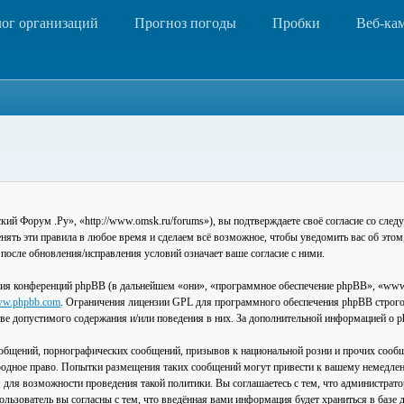
лог организаций
Прогноз погоды
Пробки
Веб-ка
 Форум .Ру», «http://www.omsk.ru/forums»), вы подтверждаете своё согласие со следу
ть эти правила в любое время и сделаем всё возможное, чтобы уведомить вас об этом
после обновления/исправления условий означает ваше согласие с ними.
ия конференций phpBB (в дальнейшем «они», «программное обеспечение phpBB», «www
w.phpbb.com
. Ограничения лицензии GPL для программного обеспечения phpBB строго 
стве допустимого содержания и/или поведения в них. За дополнительной информацией о
общений, порнографических сообщений, призывов к национальной розни и прочих сообщ
одное право. Попытки размещения таких сообщений могут привести к вашему немедлен
я для возможности проведения такой политики. Вы соглашаетесь с тем, что администра
льзователь вы согласны с тем, что введённая вами информация будет храниться в базе 