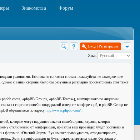
меры
Знакомства
Форум
Вход
|
Регистрация
Язык:
ющими условиями. Если вы не согласны с ними, пожалуйста, не заходите и не
, однако с вашей стороны было бы разумным регулярно просматривать этот текст
.phpbb.com», «phpBB Group», «phpBB Teams»), выпущенного по лицензии
связаны с организацией и поддержкой интернет-конференций, и phpBB Group не
 phpBB обращайтесь по адресу
http://www.phpbb.com/
.
ений, которые могут нарушить законы вашей страны, страны, которая
ному отключению от конференции, при этом ваш провайдер будет поставлен в
торы форумов «Омский Форум .Ру» имеют право удалить, отредактировать,
данных. Хотя эта информация не будет открыта третьим лицам без вашего