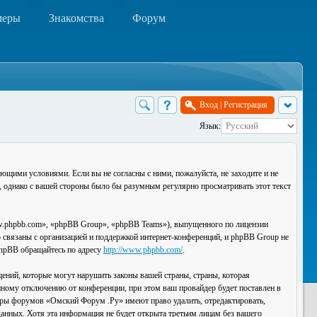
меры
Знакомства
Форум
Вход
|
Регистрация
Язык:
ющими условиями. Если вы не согласны с ними, пожалуйста, не заходите и не
, однако с вашей стороны было бы разумным регулярно просматривать этот текст
.phpbb.com», «phpBB Group», «phpBB Teams»), выпущенного по лицензии
связаны с организацией и поддержкой интернет-конференций, и phpBB Group не
 phpBB обращайтесь по адресу
http://www.phpbb.com/
.
ений, которые могут нарушить законы вашей страны, страны, которая
ному отключению от конференции, при этом ваш провайдер будет поставлен в
торы форумов «Омский Форум .Ру» имеют право удалить, отредактировать,
данных. Хотя эта информация не будет открыта третьим лицам без вашего