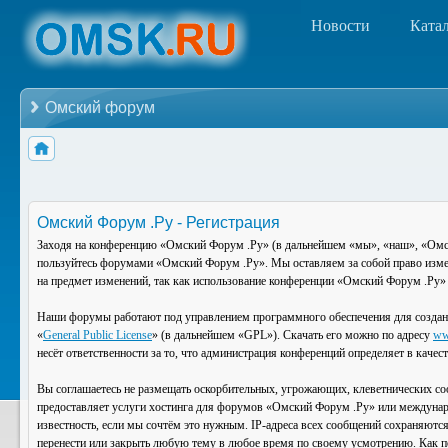
Новости
Ката
Омский форум
Омский Форум .Ру - Регистрация
Заходя на конференцию «Омский Форум .Ру» (в дальнейшем «мы», «наш», «Омский
пользуйтесь форумами «Омский Форум .Ру». Мы оставляем за собой право изменя
на предмет изменений, так как использование конференции «Омский Форум .Ру» 
Наши форумы работают под управлением программного обеспечения для создан
«
General Public License
» (в дальнейшем «GPL»). Скачать его можно по адресу
ww
несёт ответственности за то, что администрация конференций определяет в каче
Вы соглашаетесь не размещать оскорбительных, угрожающих, клеветнических со
предоставляет услуги хостинга для форумов «Омский Форум .Ру» или междунар
известность, если мы сочтём это нужным. IP-адреса всех сообщений сохраняютс
перенести или закрыть любую тему в любое время по своему усмотрению. Как по