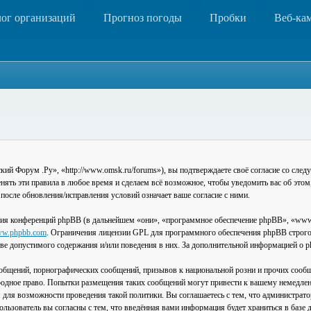
лог организаций
Прогноз погоды
Пробки
Веб-ка
 Форум .Ру», «http://www.omsk.ru/forums»), вы подтверждаете своё согласие со следу
ть эти правила в любое время и сделаем всё возможное, чтобы уведомить вас об этом
после обновления/исправления условий означает ваше согласие с ними.
ия конференций phpBB (в дальнейшем «они», «программное обеспечение phpBB», «www
w.phpbb.com
. Ограничения лицензии GPL для программного обеспечения phpBB строго 
стве допустимого содержания и/или поведения в них. За дополнительной информацией о
общений, порнографических сообщений, призывов к национальной розни и прочих сообщ
одное право. Попытки размещения таких сообщений могут привести к вашему немедлен
я для возможности проведения такой политики. Вы соглашаетесь с тем, что администра
льзователь вы согласны с тем, что введённая вами информация будет храниться в базе 