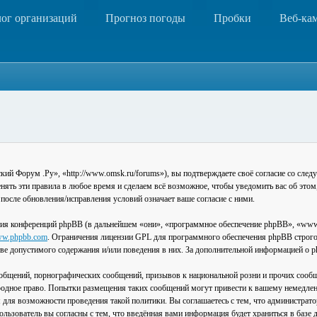
лог организаций
Прогноз погоды
Пробки
Веб-ка
 Форум .Ру», «http://www.omsk.ru/forums»), вы подтверждаете своё согласие со следу
ть эти правила в любое время и сделаем всё возможное, чтобы уведомить вас об этом
после обновления/исправления условий означает ваше согласие с ними.
ия конференций phpBB (в дальнейшем «они», «программное обеспечение phpBB», «www
w.phpbb.com
. Ограничения лицензии GPL для программного обеспечения phpBB строго 
стве допустимого содержания и/или поведения в них. За дополнительной информацией о
общений, порнографических сообщений, призывов к национальной розни и прочих сообщ
одное право. Попытки размещения таких сообщений могут привести к вашему немедлен
я для возможности проведения такой политики. Вы соглашаетесь с тем, что администра
льзователь вы согласны с тем, что введённая вами информация будет храниться в базе 