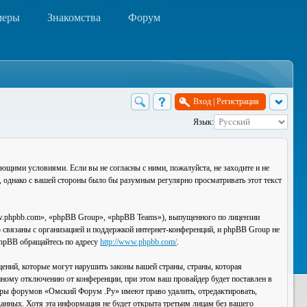
меры
Знакомства
Форум
Вход
|
Регистрация
Язык:
ющими условиями. Если вы не согласны с ними, пожалуйста, не заходите и не
, однако с вашей стороны было бы разумным регулярно просматривать этот текст
.phpbb.com», «phpBB Group», «phpBB Teams»), выпущенного по лицензии
связаны с организацией и поддержкой интернет-конференций, и phpBB Group не
 phpBB обращайтесь по адресу
http://www.phpbb.com/
.
ений, которые могут нарушить законы вашей страны, страны, которая
ному отключению от конференции, при этом ваш провайдер будет поставлен в
торы форумов «Омский Форум .Ру» имеют право удалить, отредактировать,
данных. Хотя эта информация не будет открыта третьим лицам без вашего