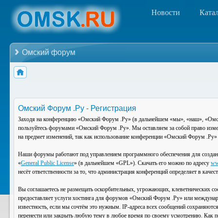
Новости
Ката
Омский форум
Омский Форум .Ру - Регистрация
Заходя на конференцию «Омский Форум .Ру» (в дальнейшем «мы», «наш», «Омский
пользуйтесь форумами «Омский Форум .Ру». Мы оставляем за собой право изменя
на предмет изменений, так как использование конференции «Омский Форум .Ру» 
Наши форумы работают под управлением программного обеспечения для создан
«
General Public License
» (в дальнейшем «GPL»). Скачать его можно по адресу
ww
несёт ответственности за то, что администрация конференций определяет в каче
Вы соглашаетесь не размещать оскорбительных, угрожающих, клеветнических со
предоставляет услуги хостинга для форумов «Омский Форум .Ру» или междунар
известность, если мы сочтём это нужным. IP-адреса всех сообщений сохраняютс
перенести или закрыть любую тему в любое время по своему усмотрению. Как по